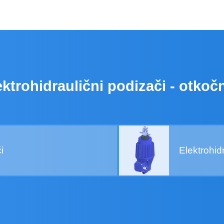
ektrohidraulični podizači - otkočn
i
Elektrohi