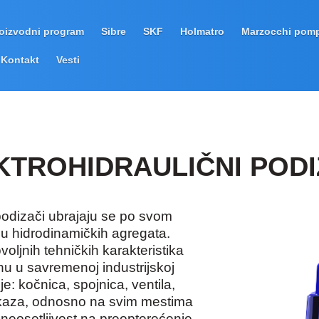
oizvodni program
Sibre
SKF
Holmatro
Marzocchi pom
Kontakt
Vesti
KTROHIDRAULIČNI PODI
 podizači ubrajaju se po svom
u hidrodinamičkih agregata.
voljnih tehničkih karakteristika
nu u savremenoj industrijskoj
je: kočnica, spojnica, ventila,
kaza, odnosno na svim mestima
neosetljivost na preopterećenje