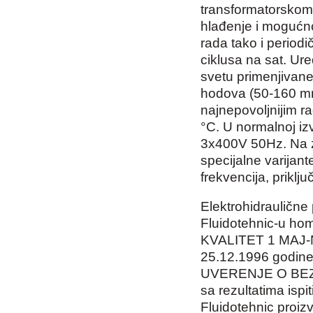
transformatorskom 
hlađenje i mogućn
rada tako i period
ciklusa na sat. Ur
svetu primenjivane
hodova (50-160 m
najnepovoljnijim r
°C. U normalnoj iz
3x400V 50Hz. Na 
specijalne varijan
frekvencija, priklj
Elektrohidrauličn
Fluidotehnic-u ho
KVALITET 1 MAJ-N
25.12.1996 godine 
UVERENJE O BEZ
sa rezultatima ispi
Fluidotehnic proiz