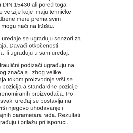
u DIN 15430 ali pored toga
e verzije koje imaju tehničke
radbene mere prema svim
mogu naći na tržištu.
 uređaje se ugrađuju senzori za
aja. Davači otkočenosti
ja ili ugrađuju u sam uređaj.
draulični podizači ugrađuju na
g značaja i zbog velike
ja tokom proizvodnje vrši se
 pozicija a standardne pozicije
renomiranih proizvođača. Po
svaki uređaj se postavlja na
vrši njegovo uhodavanje i
jnih parametara rada. Rezultati
ađuju i prilažu pri isporuci.