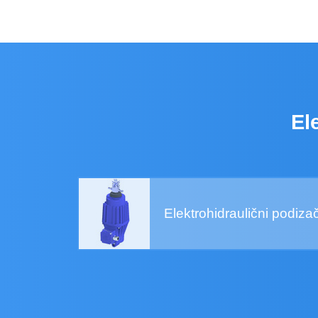
El
Elektrohidraulični podizač