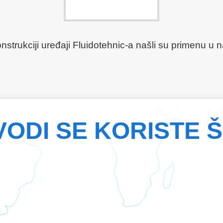
konstrukciji uređaji Fluidotehnic-a našli su primenu u
VODI SE KORISTE 