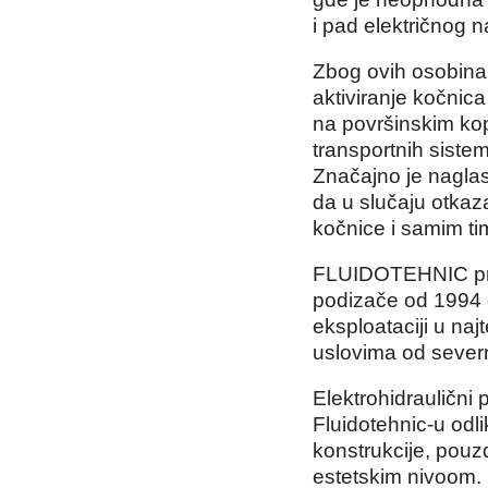
i pad električnog 
Zbog ovih osobina
aktiviranje kočnica
na površinskim ko
transportnih siste
Značajno je naglasi
da u slučaju otkaza
kočnice i samim ti
FLUIDOTEHNIC proi
podizače od 1994 g
eksploataciji u naj
uslovima od severn
Elektrohidraulični 
Fluidotehnic-u od
konstrukcije, pouz
estetskim nivoom. 