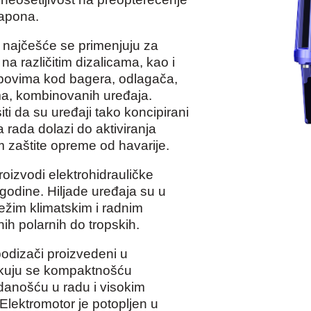
napona.
 najčešće se primenjuju za
 na različitim dizalicama, kao i
povima kod bagera, odlagača,
ma, kombinovanih uređaja.
ti da su uređaji tako koncipirani
 rada dolazi do aktiviranja
m zaštite opreme od havarije.
zvodi elektrohidrauličke
odine. Hiljade uređaja su u
težim klimatskim i radnim
ih polarnih do tropskih.
podizači proizvedeni u
likuju se kompaktnošću
danošću u radu i visokim
Elektromotor je potopljen u