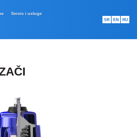
pe
Servis i usluge
SR
EN
RU
ZAČI