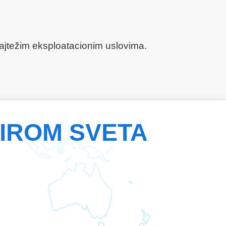
 najtežim eksploatacionim uslovima.
ŠIROM SVETA