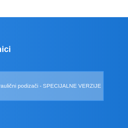
ici
draulični podizači - SPECIJALNE VERZIJE