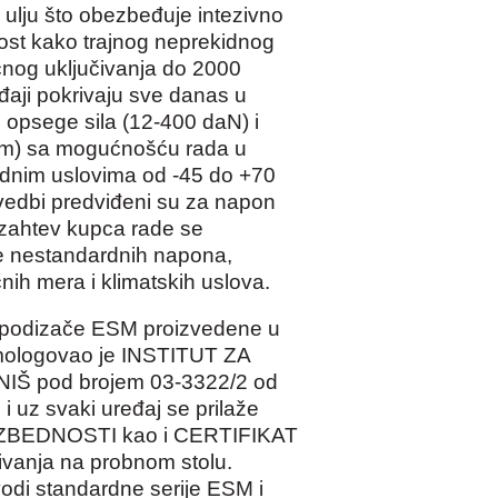
ulju što obezbeđuje intezivno
ost kako trajnog neprekidnog
ičnog uključivanja do 2000
eđaji pokrivaju sve danas u
 opsege sila (12-400 daN) i
m) sa mogućnošću rada u
adnim uslovima od -45 do +70
vedbi predviđeni su za napon
zahtev kupca rade se
te nestandardnih napona,
učnih mera i klimatskih uslova.
e podizače ESM proizvedene u
mologovao je INSTITUT ZA
IŠ pod brojem 03-3322/2 od
i uz svaki uređaj se prilaže
BEDNOSTI kao i CERTIFIKAT
tivanja na probnom stolu.
vodi standardne serije ESM i