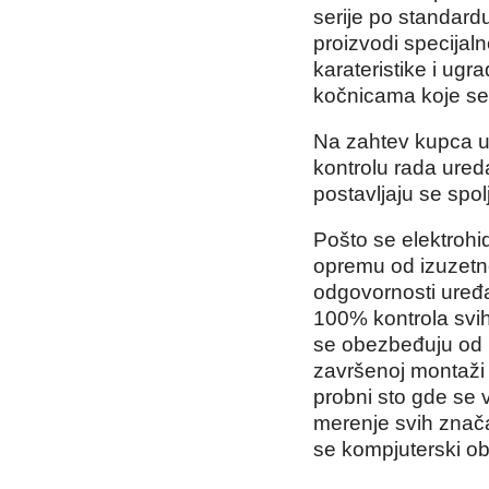
serije po standard
proizvodi specijaln
karateristike i ug
kočnicama koje se 
Na zahtev kupca u
kontrolu rada ured
postavljaju se spol
Pošto se elektrohi
opremu od izuzetno
odgovornosti uređa
100% kontrola svih
se obezbeđuju od 
završenoj montaži 
probni sto gde se 
merenje svih znača
se kompjuterski obr