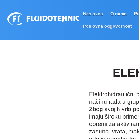
Naslovna
O nama
Pr
Poslovna odgovornost
ELE
Elektrohidraulični
načinu rada u grup
Zbog svojih vrlo po
imaju široku prime
opremi za aktiviran
zasuna, vrata, ma
gde je neophodna 