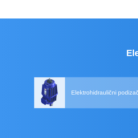
El
Elektrohidraulični podizač