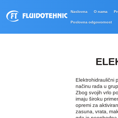
Naslovna
O nama
Pr
Poslovna odgovornost
ELE
Elektrohidraulični
načinu rada u grup
Zbog svojih vrlo po
imaju široku prime
opremi za aktiviran
zasuna, vrata, ma
gde je neophodna 