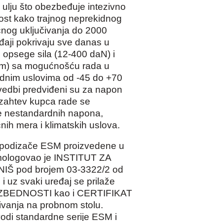
ulju što obezbeđuje intezivno
ost kako trajnog neprekidnog
ičnog uključivanja do 2000
eđaji pokrivaju sve danas u
 opsege sila (12-400 daN) i
m) sa mogućnošću rada u
adnim uslovima od -45 do +70
vedbi predviđeni su za napon
zahtev kupca rade se
te nestandardnih napona,
učnih mera i klimatskih uslova.
e podizače ESM proizvedene u
mologovao je INSTITUT ZA
IŠ pod brojem 03-3322/2 od
i uz svaki uređaj se prilaže
BEDNOSTI kao i CERTIFIKAT
tivanja na probnom stolu.
vodi standardne serije ESM i