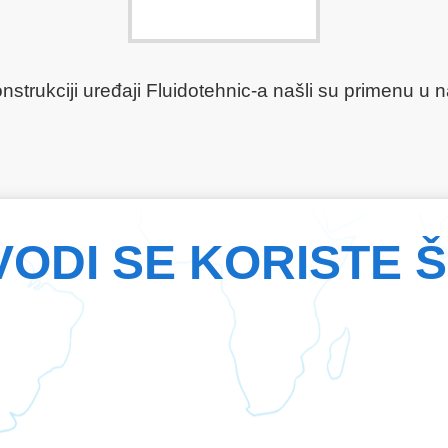
konstrukciji uređaji Fluidotehnic-a našli su primenu u
VODI SE KORISTE 