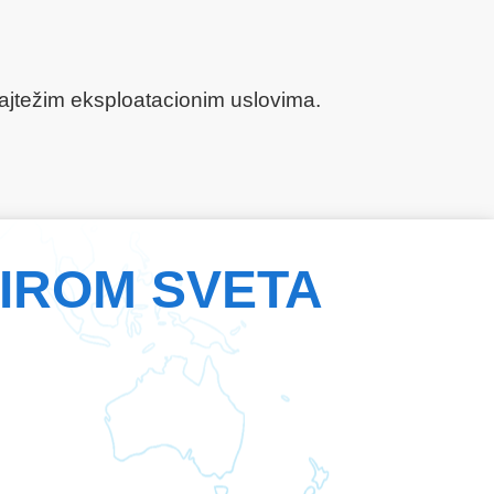
 najtežim eksploatacionim uslovima.
ŠIROM SVETA