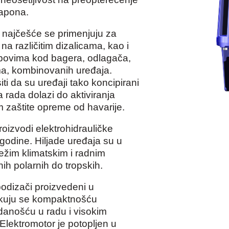
napona.
 najčešće se primenjuju za
 na različitim dizalicama, kao i
povima kod bagera, odlagača,
ma, kombinovanih uređaja.
ti da su uređaji tako koncipirani
 rada dolazi do aktiviranja
m zaštite opreme od havarije.
zvodi elektrohidrauličke
odine. Hiljade uređaja su u
težim klimatskim i radnim
ih polarnih do tropskih.
podizači proizvedeni u
likuju se kompaktnošću
danošću u radu i visokim
Elektromotor je potopljen u