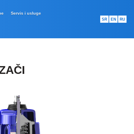
pe
Servis i usluge
SR
EN
RU
ZAČI