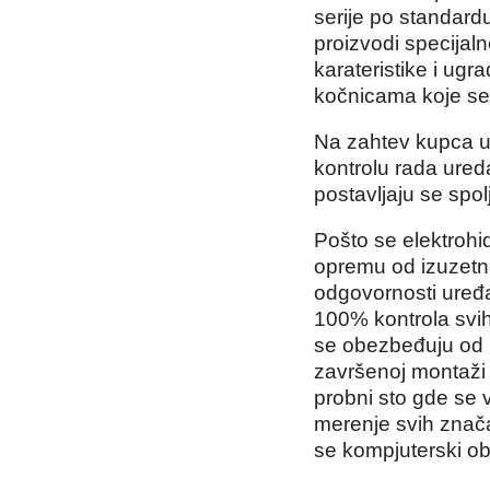
serije po standard
proizvodi specijaln
karateristike i ug
kočnicama koje se 
Na zahtev kupca u
kontrolu rada ured
postavljaju se spol
Pošto se elektrohi
opremu od izuzetno
odgovornosti uređa
100% kontrola svih
se obezbeđuju od 
završenoj montaži 
probni sto gde se 
merenje svih znača
se kompjuterski obr