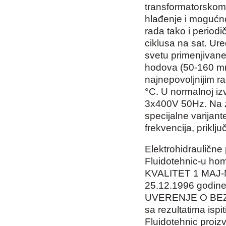
transformatorskom 
hlađenje i mogućn
rada tako i period
ciklusa na sat. Ur
svetu primenjivane
hodova (50-160 m
najnepovoljnijim r
°C. U normalnoj iz
3x400V 50Hz. Na 
specijalne varijan
frekvencija, priklj
Elektrohidrauličn
Fluidotehnic-u ho
KVALITET 1 MAJ-N
25.12.1996 godine 
UVERENJE O BEZ
sa rezultatima ispi
Fluidotehnic proiz