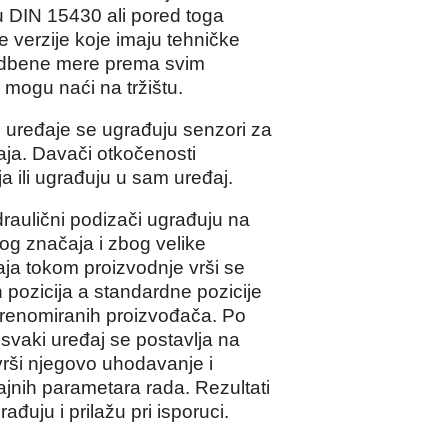
u DIN 15430 ali pored toga
e verzije koje imaju tehničke
radbene mere prema svim
mogu naći na tržištu.
 uređaje se ugrađuju senzori za
aja. Davači otkočenosti
ja ili ugrađuju u sam uređaj.
draulični podizači ugrađuju na
g značaja i zbog velike
ja tokom proizvodnje vrši se
 pozicija a standardne pozicije
renomiranih proizvođača. Po
svaki uređaj se postavlja na
vrši njegovo uhodavanje i
jnih parametara rada. Rezultati
ađuju i prilažu pri isporuci.