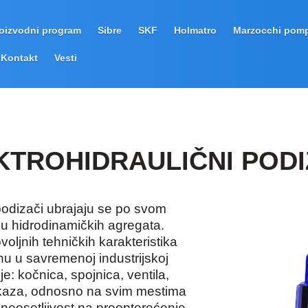
oizvodni program
Sibre
SKF
Holmatro
Marzocchi pom
Kontakt
Vesti
KTROHIDRAULIČNI PODI
 podizači ubrajaju se po svom
u hidrodinamičkih agregata.
voljnih tehničkih karakteristika
nu u savremenoj industrijskoj
je: kočnica, spojnica, ventila,
kaza, odnosno na svim mestima
neosetljivost na preopterećenje