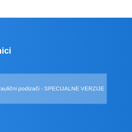
ici
draulični podizači - SPECIJALNE VERZIJE