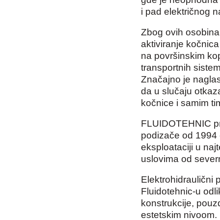
i pad električnog 
Zbog ovih osobina
aktiviranje kočnica
na površinskim ko
transportnih siste
Značajno je naglasi
da u slučaju otkaza
kočnice i samim ti
FLUIDOTEHNIC proi
podizače od 1994 g
eksploataciji u naj
uslovima od severn
Elektrohidraulični 
Fluidotehnic-u od
konstrukcije, pouz
estetskim nivoom. 