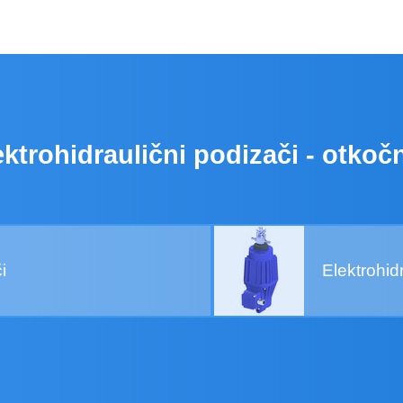
ektrohidraulični podizači - otkočn
i
Elektrohi